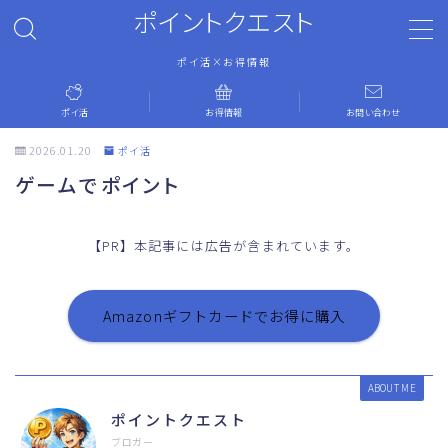
ポイントクエスト
ポイ活×お得情報
MENU
ポイ活
お得情報
お問い合わせ
ホーム
2026.01.20
ポイ活
ゲームでポイント
ポイ活
【PR】本記事には広告が含まれています。
お得情報
お問い合わせ
Amazonギフトカードでお得に購入
運営者情報
ABOUT ME
ポイントクエスト
プライバシーポリシー
ブロガー