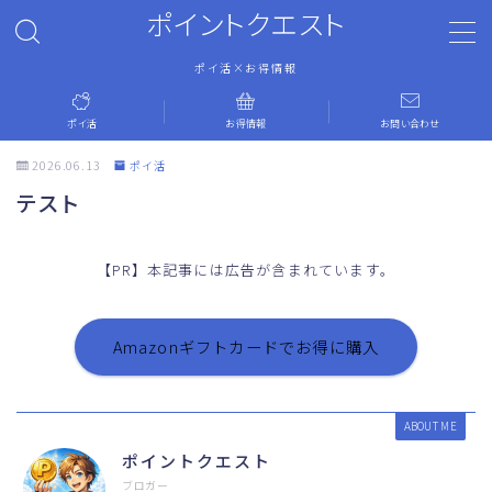
ポイントクエスト
ポイ活×お得情報
MENU
ポイ活
お得情報
お問い合わせ
ホーム
2026.06.13
ポイ活
テスト
ポイ活
【PR】本記事には広告が含まれています。
お得情報
お問い合わせ
Amazonギフトカードでお得に購入
運営者情報
ABOUT ME
ポイントクエスト
プライバシーポリシー
ブロガー