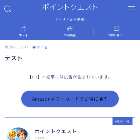
ポイントクエスト
ポイ活×お得情報
MENU
ポイ活
お得情報
お問い合わせ
ホーム
2026.06.14
ポイ活
テスト
ポイ活
【PR】本記事には広告が含まれています。
お得情報
お問い合わせ
Amazonギフトカードでお得に購入
運営者情報
ABOUT ME
ポイントクエスト
プライバシーポリシー
ブロガー