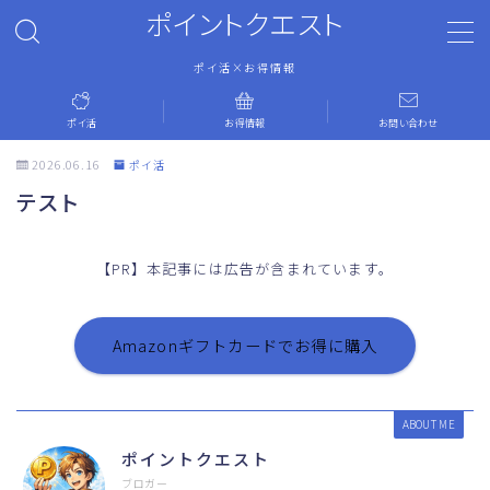
ポイントクエスト
ポイ活×お得情報
MENU
ポイ活
お得情報
お問い合わせ
ホーム
2026.06.16
ポイ活
テスト
ポイ活
【PR】本記事には広告が含まれています。
お得情報
お問い合わせ
Amazonギフトカードでお得に購入
運営者情報
ABOUT ME
ポイントクエスト
プライバシーポリシー
ブロガー