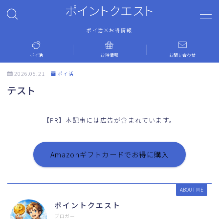
ポイントクエスト
ポイ活×お得情報
MENU
ポイ活
お得情報
お問い合わせ
ホーム
2026.05.21
ポイ活
テスト
ポイ活
【PR】本記事には広告が含まれています。
お得情報
お問い合わせ
Amazonギフトカードでお得に購入
運営者情報
ABOUT ME
ポイントクエスト
プライバシーポリシー
ブロガー