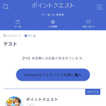
ポイントクエスト
ポイ活×お得情報
MENU
ポイ活
お得情報
お問い合わせ
ホーム
2026.06.17
ポイ活
テスト
ポイ活
【PR】本記事には広告が含まれています。
お得情報
お問い合わせ
Amazonギフトカードでお得に購入
運営者情報
ABOUT ME
ポイントクエスト
プライバシーポリシー
ブロガー