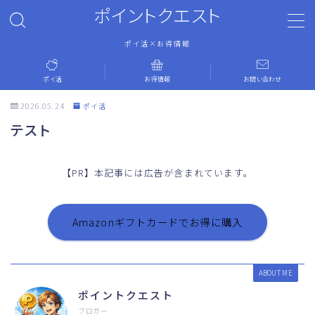
ポイントクエスト
ポイ活×お得情報
MENU
ポイ活
お得情報
お問い合わせ
ホーム
2026.05.24
ポイ活
テスト
ポイ活
【PR】本記事には広告が含まれています。
お得情報
お問い合わせ
Amazonギフトカードでお得に購入
運営者情報
ABOUT ME
ポイントクエスト
プライバシーポリシー
ブロガー