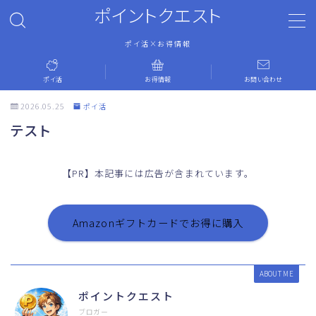
ポイントクエスト
ポイ活×お得情報
MENU
ポイ活
お得情報
お問い合わせ
ホーム
2026.05.25
ポイ活
テスト
ポイ活
【PR】本記事には広告が含まれています。
お得情報
お問い合わせ
Amazonギフトカードでお得に購入
運営者情報
ABOUT ME
ポイントクエスト
プライバシーポリシー
ブロガー