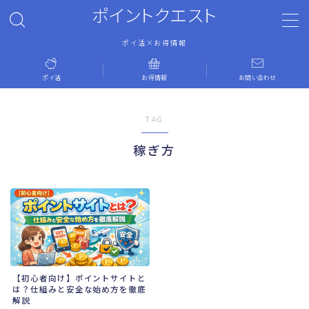
ポイントクエスト
ポイ活×お得情報
MENU
ポイ活
お得情報
お問い合わせ
ホーム
TAG
ポイ活
稼ぎ方
お得情報
お問い合わせ
運営者情報
【初心者向け】ポイントサイトと
プライバシーポリシー
は？仕組みと安全な始め方を徹底
解説